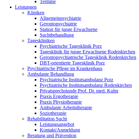
Termine
Leistungen
Kliniken
Allgemeinpsychiatrie
Gerontopsychiatrie
Station für junge Erwachsene
Suchtbehandlung
Tageskliniken
Psychiatrische Tagesklinik Porz
Tagesklinik für junge Erwachsene Rodenkirchen
Gerontopsychiatrische Tagesklinik Rodenkirchen
DBT-orientierte Tagesklinik Porz
Psychiatrische Pflege im Krankenhaus
Ambulante Behandlung
Psychiatrische Institutsambulanz Porz
Psychiatrische Institutsambulanz Rodenkirchen
Privatsprechstunde Prof. Dr. med. Kuhn
Praxis Ergotherapie
Praxis Physiotherapie
Ambulante Arbeitstherapie
Soziotherapie
Rehabilitation Sucht
Leistungsangebot
Kontakt/Anmeldung
Beratung und Prävention