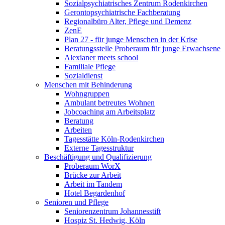
Sozialpsychiatrisches Zentrum Rodenkirchen
Gerontopsychiatrische Fachberatung
Regionalbüro Alter, Pflege und Demenz
ZenE
Plan 27 - für junge Menschen in der Krise
Beratungsstelle Proberaum für junge Erwachsene
Alexianer meets school
Familiale Pflege
Sozialdienst
Menschen mit Behinderung
Wohngruppen
Ambulant betreutes Wohnen
Jobcoaching am Arbeitsplatz
Beratung
Arbeiten
Tagesstätte Köln-Rodenkirchen
Externe Tagesstruktur
Beschäftigung und Qualifizierung
Proberaum WorX
Brücke zur Arbeit
Arbeit im Tandem
Hotel Begardenhof
Senioren und Pflege
Seniorenzentrum Johannesstift
Hospiz St. Hedwig, Köln