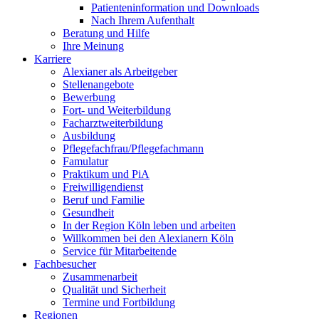
Patienteninformation und Downloads
Nach Ihrem Aufenthalt
Beratung und Hilfe
Ihre Meinung
Karriere
Alexianer als Arbeitgeber
Stellenangebote
Bewerbung
Fort- und Weiterbildung
Facharztweiterbildung
Ausbildung
Pflegefachfrau/Pflegefachmann
Famulatur
Praktikum und PiA
Freiwilligendienst
Beruf und Familie
Gesundheit
In der Region Köln leben und arbeiten
Willkommen bei den Alexianern Köln
Service für Mitarbeitende
Fachbesucher
Zusammenarbeit
Qualität und Sicherheit
Termine und Fortbildung
Regionen