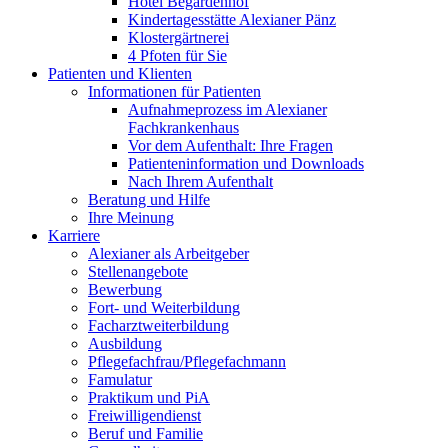
Hotel Begardenhof
Kindertagesstätte Alexianer Pänz
Klostergärtnerei
4 Pfoten für Sie
Patienten und Klienten
Informationen für Patienten
Aufnahmeprozess im Alexianer
Fachkrankenhaus
Vor dem Aufenthalt: Ihre Fragen
Patienteninformation und Downloads
Nach Ihrem Aufenthalt
Beratung und Hilfe
Ihre Meinung
Karriere
Alexianer als Arbeitgeber
Stellenangebote
Bewerbung
Fort- und Weiterbildung
Facharztweiterbildung
Ausbildung
Pflegefachfrau/Pflegefachmann
Famulatur
Praktikum und PiA
Freiwilligendienst
Beruf und Familie