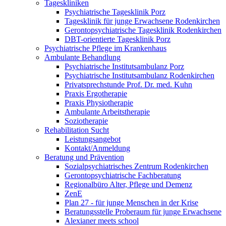
Tageskliniken
Psychiatrische Tagesklinik Porz
Tagesklinik für junge Erwachsene Rodenkirchen
Gerontopsychiatrische Tagesklinik Rodenkirchen
DBT-orientierte Tagesklinik Porz
Psychiatrische Pflege im Krankenhaus
Ambulante Behandlung
Psychiatrische Institutsambulanz Porz
Psychiatrische Institutsambulanz Rodenkirchen
Privatsprechstunde Prof. Dr. med. Kuhn
Praxis Ergotherapie
Praxis Physiotherapie
Ambulante Arbeitstherapie
Soziotherapie
Rehabilitation Sucht
Leistungsangebot
Kontakt/Anmeldung
Beratung und Prävention
Sozialpsychiatrisches Zentrum Rodenkirchen
Gerontopsychiatrische Fachberatung
Regionalbüro Alter, Pflege und Demenz
ZenE
Plan 27 - für junge Menschen in der Krise
Beratungsstelle Proberaum für junge Erwachsene
Alexianer meets school