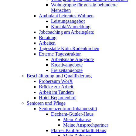
Wohngruppe für geistig behinderte
Menschen
Ambulant betreutes Wohnen
Leistungsangebot
Kontakt/Anmeldung
Jobcoaching am Arbeitsplatz
Beratung
Arbeiten
Tagesstätte Köln-Rodenkirchen
Externe Tagesstruktur
Arbeitsnahe Angebote
Kreativangebote
Freizeitangebote
Beschäftigung und Qualifizierung
Proberaum WorX
Brücke zur Arbeit
Arbeit im Tandem
Hotel Begardenhof
Senioren und Pflege
Seniorenzentrum Johannesstift
Dechant-Güttler-Haus
Mein Zuhause
Meine Ansprechpartner
Pfarrer-Paul-Schiffarth-Haus
Mein Zuhause