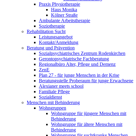
Praxis Physiotherapie
Haus Monika
Kölner Straße
Ambulante Arbeitstherapie
Soziotherapie
Rehabilitation Sucht
Leistungsangebot
Kontakt/Anmeldung
Beratung und Prävention
Sozialpsychiatrisches Zentrum Rodenkirchen
Gerontopsychiatrische Fachberatung
Regionalbüro Alter, Pflege und Demenz
ZenE
Plan 27 - für junge Menschen in der Krise
Beratungsstelle Proberaum für junge Erwachsene
Alexianer meets school
Familiale Pflege
Sozialdienst
Menschen mit Behinderung
Wohngruppen
Wohngruppe für jüngere Menschen mit
Behinderung
Wohngruppe für ältere Menschen mit
Behinderung
Wohngruppe für suchtkranke Menschen