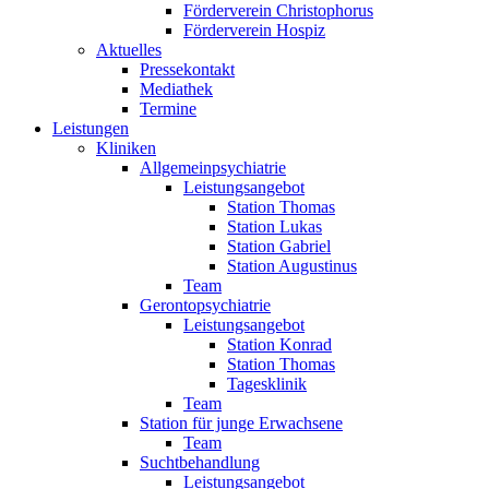
Förderverein Christophorus
Förderverein Hospiz
Aktuelles
Pressekontakt
Mediathek
Termine
Leistungen
Kliniken
Allgemeinpsychiatrie
Leistungsangebot
Station Thomas
Station Lukas
Station Gabriel
Station Augustinus
Team
Gerontopsychiatrie
Leistungsangebot
Station Konrad
Station Thomas
Tagesklinik
Team
Station für junge Erwachsene
Team
Suchtbehandlung
Leistungsangebot