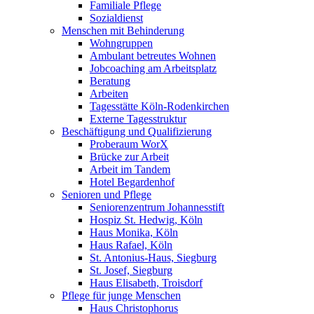
Familiale Pflege
Sozialdienst
Menschen mit Behinderung
Wohngruppen
Ambulant betreutes Wohnen
Jobcoaching am Arbeitsplatz
Beratung
Arbeiten
Tagesstätte Köln-Rodenkirchen
Externe Tagesstruktur
Beschäftigung und Qualifizierung
Proberaum WorX
Brücke zur Arbeit
Arbeit im Tandem
Hotel Begardenhof
Senioren und Pflege
Seniorenzentrum Johannesstift
Hospiz St. Hedwig, Köln
Haus Monika, Köln
Haus Rafael, Köln
St. Antonius-Haus, Siegburg
St. Josef, Siegburg
Haus Elisabeth, Troisdorf
Pflege für junge Menschen
Haus Christophorus