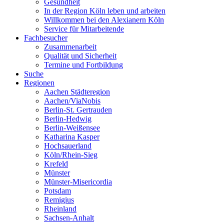
Gesundheit
In der Region Köln leben und arbeiten
Willkommen bei den Alexianern Köln
Service für Mitarbeitende
Fachbesucher
Zusammenarbeit
Qualität und Sicherheit
Termine und Fortbildung
Suche
Regionen
Aachen Städteregion
Aachen/ViaNobis
Berlin-St. Gertrauden
Berlin-Hedwig
Berlin-Weißensee
Katharina Kasper
Hochsauerland
Köln/Rhein-Sieg
Krefeld
Münster
Münster-Misericordia
Potsdam
Remigius
Rheinland
Sachsen-Anhalt