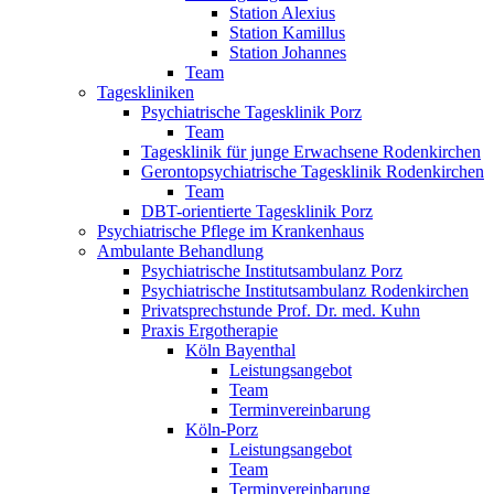
Station Alexius
Station Kamillus
Station Johannes
Team
Tageskliniken
Psychiatrische Tagesklinik Porz
Team
Tagesklinik für junge Erwachsene Rodenkirchen
Gerontopsychiatrische Tagesklinik Rodenkirchen
Team
DBT-orientierte Tagesklinik Porz
Psychiatrische Pflege im Krankenhaus
Ambulante Behandlung
Psychiatrische Institutsambulanz Porz
Psychiatrische Institutsambulanz Rodenkirchen
Privatsprechstunde Prof. Dr. med. Kuhn
Praxis Ergotherapie
Köln Bayenthal
Leistungsangebot
Team
Terminvereinbarung
Köln-Porz
Leistungsangebot
Team
Terminvereinbarung