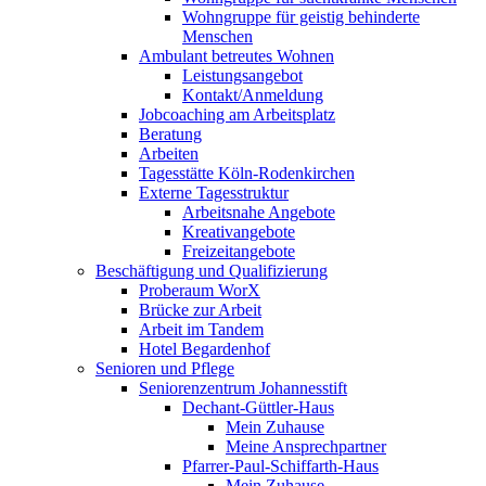
Wohngruppe für geistig behinderte
Menschen
Ambulant betreutes Wohnen
Leistungsangebot
Kontakt/Anmeldung
Jobcoaching am Arbeitsplatz
Beratung
Arbeiten
Tagesstätte Köln-Rodenkirchen
Externe Tagesstruktur
Arbeitsnahe Angebote
Kreativangebote
Freizeitangebote
Beschäftigung und Qualifizierung
Proberaum WorX
Brücke zur Arbeit
Arbeit im Tandem
Hotel Begardenhof
Senioren und Pflege
Seniorenzentrum Johannesstift
Dechant-Güttler-Haus
Mein Zuhause
Meine Ansprechpartner
Pfarrer-Paul-Schiffarth-Haus
Mein Zuhause