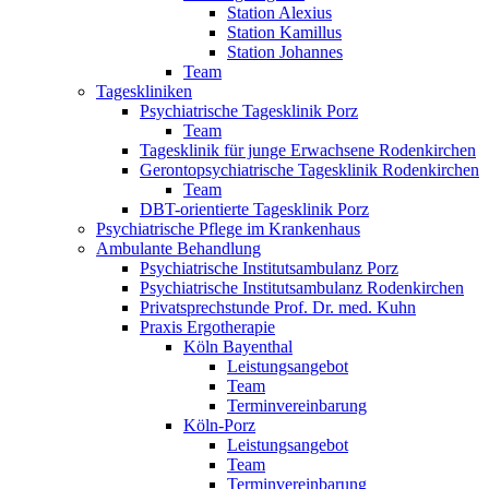
Station Alexius
Station Kamillus
Station Johannes
Team
Tageskliniken
Psychiatrische Tagesklinik Porz
Team
Tagesklinik für junge Erwachsene Rodenkirchen
Gerontopsychiatrische Tagesklinik Rodenkirchen
Team
DBT-orientierte Tagesklinik Porz
Psychiatrische Pflege im Krankenhaus
Ambulante Behandlung
Psychiatrische Institutsambulanz Porz
Psychiatrische Institutsambulanz Rodenkirchen
Privatsprechstunde Prof. Dr. med. Kuhn
Praxis Ergotherapie
Köln Bayenthal
Leistungsangebot
Team
Terminvereinbarung
Köln-Porz
Leistungsangebot
Team
Terminvereinbarung