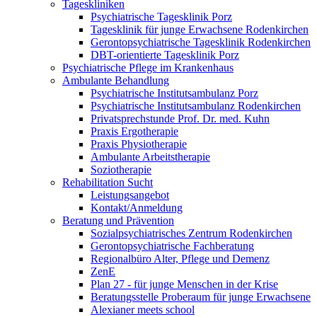
Tageskliniken
Psychiatrische Tagesklinik Porz
Tagesklinik für junge Erwachsene Rodenkirchen
Gerontopsychiatrische Tagesklinik Rodenkirchen
DBT-orientierte Tagesklinik Porz
Psychiatrische Pflege im Krankenhaus
Ambulante Behandlung
Psychiatrische Institutsambulanz Porz
Psychiatrische Institutsambulanz Rodenkirchen
Privatsprechstunde Prof. Dr. med. Kuhn
Praxis Ergotherapie
Praxis Physiotherapie
Ambulante Arbeitstherapie
Soziotherapie
Rehabilitation Sucht
Leistungsangebot
Kontakt/Anmeldung
Beratung und Prävention
Sozialpsychiatrisches Zentrum Rodenkirchen
Gerontopsychiatrische Fachberatung
Regionalbüro Alter, Pflege und Demenz
ZenE
Plan 27 - für junge Menschen in der Krise
Beratungsstelle Proberaum für junge Erwachsene
Alexianer meets school