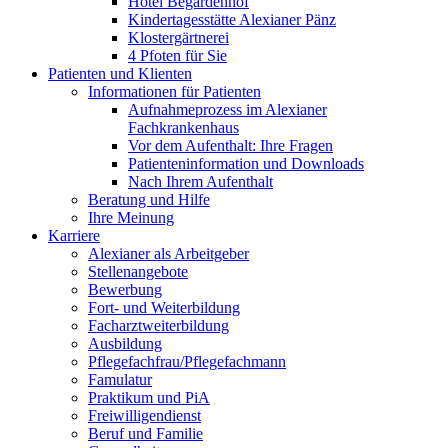
Hotel Begardenhof
Kindertagesstätte Alexianer Pänz
Klostergärtnerei
4 Pfoten für Sie
Patienten und Klienten
Informationen für Patienten
Aufnahmeprozess im Alexianer
Fachkrankenhaus
Vor dem Aufenthalt: Ihre Fragen
Patienteninformation und Downloads
Nach Ihrem Aufenthalt
Beratung und Hilfe
Ihre Meinung
Karriere
Alexianer als Arbeitgeber
Stellenangebote
Bewerbung
Fort- und Weiterbildung
Facharztweiterbildung
Ausbildung
Pflegefachfrau/Pflegefachmann
Famulatur
Praktikum und PiA
Freiwilligendienst
Beruf und Familie