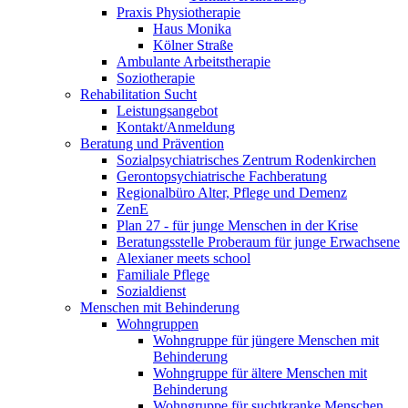
Praxis Physiotherapie
Haus Monika
Kölner Straße
Ambulante Arbeitstherapie
Soziotherapie
Rehabilitation Sucht
Leistungsangebot
Kontakt/Anmeldung
Beratung und Prävention
Sozialpsychiatrisches Zentrum Rodenkirchen
Gerontopsychiatrische Fachberatung
Regionalbüro Alter, Pflege und Demenz
ZenE
Plan 27 - für junge Menschen in der Krise
Beratungsstelle Proberaum für junge Erwachsene
Alexianer meets school
Familiale Pflege
Sozialdienst
Menschen mit Behinderung
Wohngruppen
Wohngruppe für jüngere Menschen mit
Behinderung
Wohngruppe für ältere Menschen mit
Behinderung
Wohngruppe für suchtkranke Menschen