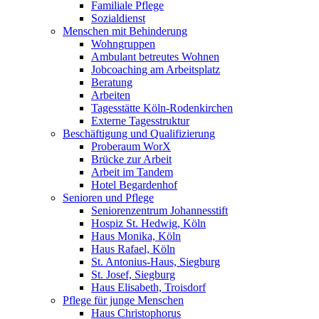
Familiale Pflege
Sozialdienst
Menschen mit Behinderung
Wohngruppen
Ambulant betreutes Wohnen
Jobcoaching am Arbeitsplatz
Beratung
Arbeiten
Tagesstätte Köln-Rodenkirchen
Externe Tagesstruktur
Beschäftigung und Qualifizierung
Proberaum WorX
Brücke zur Arbeit
Arbeit im Tandem
Hotel Begardenhof
Senioren und Pflege
Seniorenzentrum Johannesstift
Hospiz St. Hedwig, Köln
Haus Monika, Köln
Haus Rafael, Köln
St. Antonius-Haus, Siegburg
St. Josef, Siegburg
Haus Elisabeth, Troisdorf
Pflege für junge Menschen
Haus Christophorus