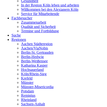
Gesundheit
In der Region Köln leben und arbeiten
Willkommen bei den Alexianern Köln
Service für Mitarbeitende
Fachbesucher
Zusammenarbeit
Qualität und Sicherheit
Termine und Fortbildung
Suche
Regionen
Aachen Städteregion
Aachen/ViaNobis
Berlin-St. Gertrauden
Berlin-Hedwig
Berlin-Weißensee
Katharina Kasper
Hochsauerland
Köln/Rhein-Sieg
Krefeld
Münster
Münster-Misericordia
Potsdam
Remigius
Rheinland
Sachsen-Anhalt