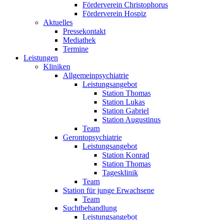
Förderverein Christophorus
Förderverein Hospiz
Aktuelles
Pressekontakt
Mediathek
Termine
Leistungen
Kliniken
Allgemeinpsychiatrie
Leistungsangebot
Station Thomas
Station Lukas
Station Gabriel
Station Augustinus
Team
Gerontopsychiatrie
Leistungsangebot
Station Konrad
Station Thomas
Tagesklinik
Team
Station für junge Erwachsene
Team
Suchtbehandlung
Leistungsangebot