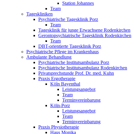
Station Johannes
Team
Tageskliniken
Psychiatrische Tagesklinik Porz
Team
Tagesklinik für junge Erwachsene Rodenkirchen
Gerontopsychiatrische Tagesklinik Rodenkirchen
Team
DBT-orientierte Tagesklinik Porz
Psychiatrische Pflege im Krankenhaus
Ambulante Behandlung
Psychiatrische Institutsambulanz Porz
Psychiatrische Institutsambulanz Rodenkirchen
Privatsprechstunde Prof. Dr. med. Kuhn
Praxis Ergotherapie
Köln Bayenthal
Leistungsangebot
Team
Terminvereinbarung
Köln-Porz
Leistungsangebot
Team
Terminvereinbarung
Praxis Physiotherapie
Haus Monika