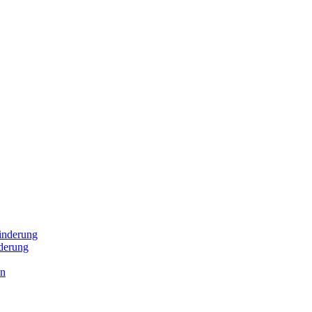
inderung
derung
en