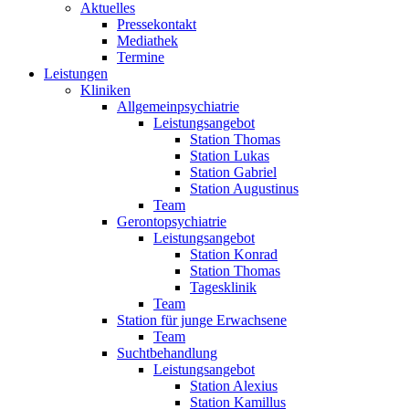
Aktuelles
Pressekontakt
Mediathek
Termine
Leistungen
Kliniken
Allgemeinpsychiatrie
Leistungsangebot
Station Thomas
Station Lukas
Station Gabriel
Station Augustinus
Team
Gerontopsychiatrie
Leistungsangebot
Station Konrad
Station Thomas
Tagesklinik
Team
Station für junge Erwachsene
Team
Suchtbehandlung
Leistungsangebot
Station Alexius
Station Kamillus