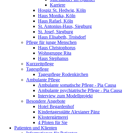
Karriere
Hospiz St. Hedwig, Köln
Haus Monika, Köln
Haus Rafael, Köln
St. Antonius-Haus, Siegburg
St. Josef, Siegburg
Haus Elisabeth, Troisdorf
Pflege für junge Menschen
Haus Christophorus
Wohngruppe Rita
Haus Stephanus
Kurzzeitpflege
Tagespflege
Tagespflege Rodenkirchen
Ambulante Pflege
Ambulante somatische Pflege - Pia Causa
Ambulante psychiatrische Pflege - Pia Causa
Interview zum Modellprojekt
Besondere Angebote
Hotel Begardenhof
Kindertagesstätte Alexianer Pänz
Klostergärtnerei
4 Pfoten für Sie
Patienten und Klienten