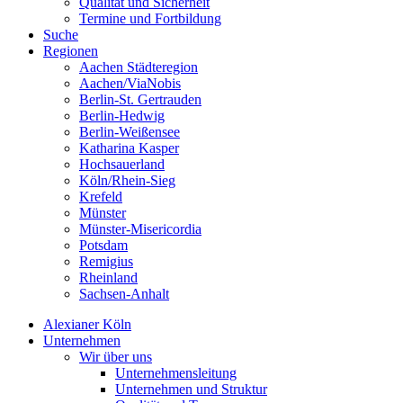
Qualität und Sicherheit
Termine und Fortbildung
Suche
Regionen
Aachen Städteregion
Aachen/ViaNobis
Berlin-St. Gertrauden
Berlin-Hedwig
Berlin-Weißensee
Katharina Kasper
Hochsauerland
Köln/Rhein-Sieg
Krefeld
Münster
Münster-Misericordia
Potsdam
Remigius
Rheinland
Sachsen-Anhalt
Alexianer Köln
Unternehmen
Wir über uns
Unternehmensleitung
Unternehmen und Struktur