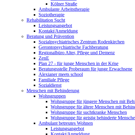
Kölner Straße
Ambulante Arbeitstherapie
Soziotherapie
Rehabilitation Sucht
Leistungsangebot
Kontakt/Anmeldung
Beratung und Prävention
Sozialpsychiatrisches Zentrum Rodenkirchen
Gerontopsychiatrische Fachberatung
Regionalbüro Alter, Pflege und Demenz
ZenE
Plan 27 - für junge Menschen in der Krise
Beratungsstelle Proberaum für junge Erwachsene
Alexianer meets school
Familiale Pflege
Sozialdienst
Menschen mit Behinderung
Wohngruppen
Wohngruppe für jüngere Menschen mit Beh
Wohngruppe für ältere Menschen mit Behin
Wohngruppe für suchtkranke Menschen
Wohngruppe für geistig behinderte Mensch
Ambulant betreutes Wohnen
Leistungsangebot
Kontakt/Anmeldung