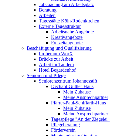
Jobcoaching am Arbeitsplatz
Beratung
Arbeiten
Tagesstätte Köln-Rodenkirchen
Externe Tagesstruktur
Arbeitsnahe Angebote
Kreativangebote
Freizeitangebote
Beschäftigung und Qualifizierung
Proberaum WorX
Brücke zur Arbeit
Arbeit im Tandem
Hotel Begardenhof
Senioren und Pflege
Seniorenzentrum Johannesstift
Dechant-Güttler-Haus
Mein Zuhause
Meine Ansprechpartner
Pfarrer-Paul-Schiffarth-Haus
Mein Zuhause
Meine Ansprechpartner
Tagespflege "An der Ziegelei"
Pflegeberatung
Förderverein
Miteinander im Quartier