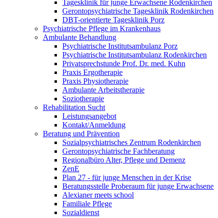
Tagesklinik für junge Erwachsene Rodenkirchen
Gerontopsychiatrische Tagesklinik Rodenkirchen
DBT-orientierte Tagesklinik Porz
Psychiatrische Pflege im Krankenhaus
Ambulante Behandlung
Psychiatrische Institutsambulanz Porz
Psychiatrische Institutsambulanz Rodenkirchen
Privatsprechstunde Prof. Dr. med. Kuhn
Praxis Ergotherapie
Praxis Physiotherapie
Ambulante Arbeitstherapie
Soziotherapie
Rehabilitation Sucht
Leistungsangebot
Kontakt/Anmeldung
Beratung und Prävention
Sozialpsychiatrisches Zentrum Rodenkirchen
Gerontopsychiatrische Fachberatung
Regionalbüro Alter, Pflege und Demenz
ZenE
Plan 27 - für junge Menschen in der Krise
Beratungsstelle Proberaum für junge Erwachsene
Alexianer meets school
Familiale Pflege
Sozialdienst