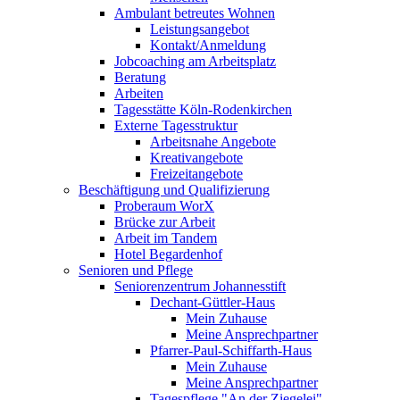
Ambulant betreutes Wohnen
Leistungsangebot
Kontakt/Anmeldung
Jobcoaching am Arbeitsplatz
Beratung
Arbeiten
Tagesstätte Köln-Rodenkirchen
Externe Tagesstruktur
Arbeitsnahe Angebote
Kreativangebote
Freizeitangebote
Beschäftigung und Qualifizierung
Proberaum WorX
Brücke zur Arbeit
Arbeit im Tandem
Hotel Begardenhof
Senioren und Pflege
Seniorenzentrum Johannesstift
Dechant-Güttler-Haus
Mein Zuhause
Meine Ansprechpartner
Pfarrer-Paul-Schiffarth-Haus
Mein Zuhause
Meine Ansprechpartner
Tagespflege "An der Ziegelei"