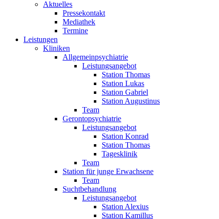
Aktuelles
Pressekontakt
Mediathek
Termine
Leistungen
Kliniken
Allgemeinpsychiatrie
Leistungsangebot
Station Thomas
Station Lukas
Station Gabriel
Station Augustinus
Team
Gerontopsychiatrie
Leistungsangebot
Station Konrad
Station Thomas
Tagesklinik
Team
Station für junge Erwachsene
Team
Suchtbehandlung
Leistungsangebot
Station Alexius
Station Kamillus