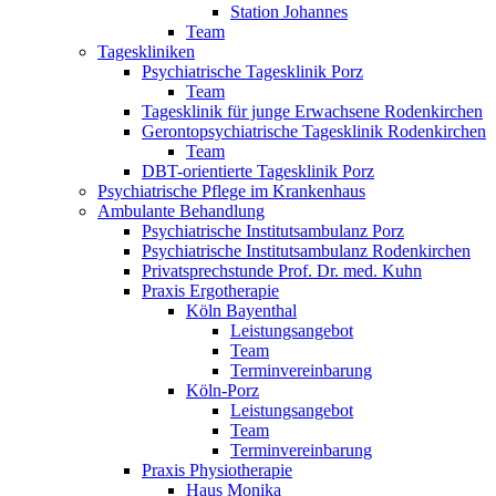
Station Johannes
Team
Tageskliniken
Psychiatrische Tagesklinik Porz
Team
Tagesklinik für junge Erwachsene Rodenkirchen
Gerontopsychiatrische Tagesklinik Rodenkirchen
Team
DBT-orientierte Tagesklinik Porz
Psychiatrische Pflege im Krankenhaus
Ambulante Behandlung
Psychiatrische Institutsambulanz Porz
Psychiatrische Institutsambulanz Rodenkirchen
Privatsprechstunde Prof. Dr. med. Kuhn
Praxis Ergotherapie
Köln Bayenthal
Leistungsangebot
Team
Terminvereinbarung
Köln-Porz
Leistungsangebot
Team
Terminvereinbarung
Praxis Physiotherapie
Haus Monika