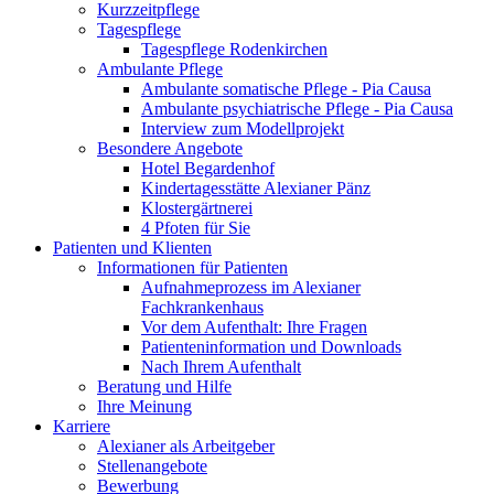
Kurzzeitpflege
Tagespflege
Tagespflege Rodenkirchen
Ambulante Pflege
Ambulante somatische Pflege - Pia Causa
Ambulante psychiatrische Pflege - Pia Causa
Interview zum Modellprojekt
Besondere Angebote
Hotel Begardenhof
Kindertagesstätte Alexianer Pänz
Klostergärtnerei
4 Pfoten für Sie
Patienten und Klienten
Informationen für Patienten
Aufnahmeprozess im Alexianer
Fachkrankenhaus
Vor dem Aufenthalt: Ihre Fragen
Patienteninformation und Downloads
Nach Ihrem Aufenthalt
Beratung und Hilfe
Ihre Meinung
Karriere
Alexianer als Arbeitgeber
Stellenangebote
Bewerbung