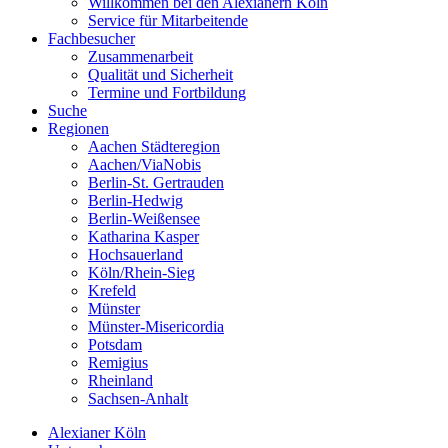
Willkommen bei den Alexianern Köln
Service für Mitarbeitende
Fachbesucher
Zusammenarbeit
Qualität und Sicherheit
Termine und Fortbildung
Suche
Regionen
Aachen Städteregion
Aachen/ViaNobis
Berlin-St. Gertrauden
Berlin-Hedwig
Berlin-Weißensee
Katharina Kasper
Hochsauerland
Köln/Rhein-Sieg
Krefeld
Münster
Münster-Misericordia
Potsdam
Remigius
Rheinland
Sachsen-Anhalt
Alexianer Köln