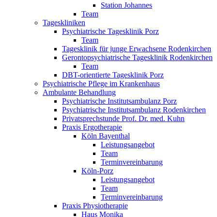
Station Johannes
Team
Tageskliniken
Psychiatrische Tagesklinik Porz
Team
Tagesklinik für junge Erwachsene Rodenkirchen
Gerontopsychiatrische Tagesklinik Rodenkirchen
Team
DBT-orientierte Tagesklinik Porz
Psychiatrische Pflege im Krankenhaus
Ambulante Behandlung
Psychiatrische Institutsambulanz Porz
Psychiatrische Institutsambulanz Rodenkirchen
Privatsprechstunde Prof. Dr. med. Kuhn
Praxis Ergotherapie
Köln Bayenthal
Leistungsangebot
Team
Terminvereinbarung
Köln-Porz
Leistungsangebot
Team
Terminvereinbarung
Praxis Physiotherapie
Haus Monika