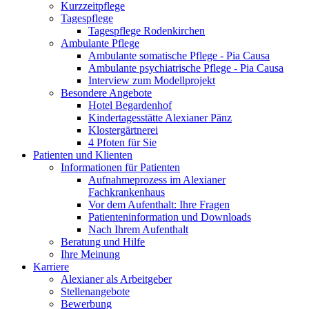
Kurzzeitpflege
Tagespflege
Tagespflege Rodenkirchen
Ambulante Pflege
Ambulante somatische Pflege - Pia Causa
Ambulante psychiatrische Pflege - Pia Causa
Interview zum Modellprojekt
Besondere Angebote
Hotel Begardenhof
Kindertagesstätte Alexianer Pänz
Klostergärtnerei
4 Pfoten für Sie
Patienten und Klienten
Informationen für Patienten
Aufnahmeprozess im Alexianer
Fachkrankenhaus
Vor dem Aufenthalt: Ihre Fragen
Patienteninformation und Downloads
Nach Ihrem Aufenthalt
Beratung und Hilfe
Ihre Meinung
Karriere
Alexianer als Arbeitgeber
Stellenangebote
Bewerbung