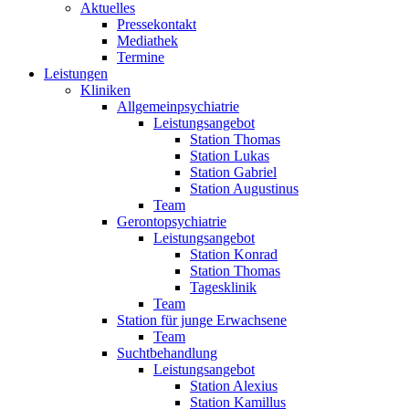
Aktuelles
Pressekontakt
Mediathek
Termine
Leistungen
Kliniken
Allgemeinpsychiatrie
Leistungsangebot
Station Thomas
Station Lukas
Station Gabriel
Station Augustinus
Team
Gerontopsychiatrie
Leistungsangebot
Station Konrad
Station Thomas
Tagesklinik
Team
Station für junge Erwachsene
Team
Suchtbehandlung
Leistungsangebot
Station Alexius
Station Kamillus