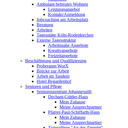
Ambulant betreutes Wohnen
Leistungsangebot
Kontakt/Anmeldung
Jobcoaching am Arbeitsplatz
Beratung
Arbeiten
Tagesstätte Köln-Rodenkirchen
Externe Tagesstruktur
Arbeitsnahe Angebote
Kreativangebote
Freizeitangebote
Beschäftigung und Qualifizierung
Proberaum WorX
Brücke zur Arbeit
Arbeit im Tandem
Hotel Begardenhof
Senioren und Pflege
Seniorenzentrum Johannesstift
Dechant-Güttler-Haus
Mein Zuhause
Meine Ansprechpartner
Pfarrer-Paul-Schiffarth-Haus
Mein Zuhause
Meine Ansprechpartner
Tagespflege "An der Ziegelei"