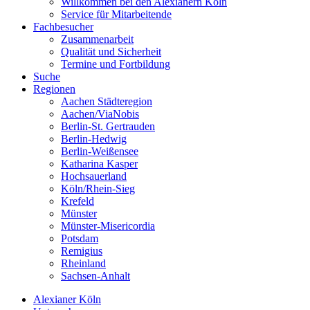
Willkommen bei den Alexianern Köln
Service für Mitarbeitende
Fachbesucher
Zusammenarbeit
Qualität und Sicherheit
Termine und Fortbildung
Suche
Regionen
Aachen Städteregion
Aachen/ViaNobis
Berlin-St. Gertrauden
Berlin-Hedwig
Berlin-Weißensee
Katharina Kasper
Hochsauerland
Köln/Rhein-Sieg
Krefeld
Münster
Münster-Misericordia
Potsdam
Remigius
Rheinland
Sachsen-Anhalt
Alexianer Köln