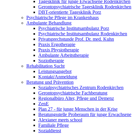
Tagesklinik für junge Erwachsene Rodenkirchen
Gerontopsychiatrische Tagesklinik Rodenkirchen
DBT-orientierte Tagesklinik Porz
Psychiatrische Pflege im Krankenhaus
Ambulante Behandlung
Psychiatrische Institutsambulanz Porz
Psychiatrische Institutsambulanz Rodenkirchen
Privatsprechstunde Prof. Dr. med. Kuhn
Praxis Ergotherapie
Praxis Physiotherapie
Ambulante Arbeitstherapie
Soziotherapie
Rehabilitation Sucht
Leistungsangebot
Kontakt/Anmeldung
Beratung und Prävention
Sozialpsychiatrisches Zentrum Rodenkirchen
Gerontopsychiatrische Fachberatung
Regionalbüro Alter, Pflege und Demenz
ZenE
Plan 27 - für junge Menschen in der Krise
Beratungsstelle Proberaum für junge Erwachsene
Alexianer meets school
Familiale Pflege
Sozialdienst