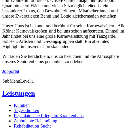
und Wohnkomfort bieten. Unsere Gartenanlage mit fast 3.000
Quadratmetern Fläche und vielen Sitzmöglichkeiten ist ein
besonderer Luxus, den Bewohner:innen, Mitarbeiter:innen und
unsere Zwergziegen Benni und Lottie gleichermaßen genießen.
Unser Haus ist bekannt und berühmt für seine Karnevalsfeiern. Alle
Kölner Karnevalsgrößen sind bei uns schon aufgetreten. Einmal im
Jahr findet bei uns eine große Karnevalssitzung mit Tanzgarde,
Solisten, Artisten und Gesangsgruppen statt. Ein absolutes
Highlight in unserem Jahreskalender.
Wir laden Sie herzlich ein, uns zu besuchen und die Atmosphäre
unseres Seniorenheims persönlich zu erleben.
Jobportal
SubMenuLevel:1
Leistungen
Kliniken
Tageskliniken
Psychiatrische Pflege im Krankenhaus
Ambulante Behandlung
Rehabilitation Sucht