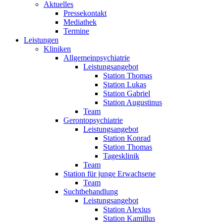
Aktuelles
Pressekontakt
Mediathek
Termine
Leistungen
Kliniken
Allgemeinpsychiatrie
Leistungsangebot
Station Thomas
Station Lukas
Station Gabriel
Station Augustinus
Team
Gerontopsychiatrie
Leistungsangebot
Station Konrad
Station Thomas
Tagesklinik
Team
Station für junge Erwachsene
Team
Suchtbehandlung
Leistungsangebot
Station Alexius
Station Kamillus