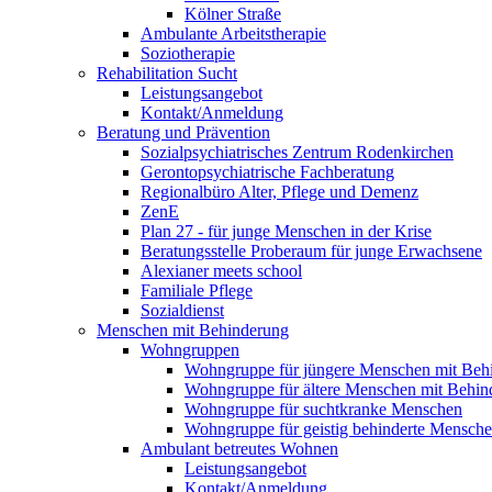
Kölner Straße
Ambulante Arbeitstherapie
Soziotherapie
Rehabilitation Sucht
Leistungsangebot
Kontakt/Anmeldung
Beratung und Prävention
Sozialpsychiatrisches Zentrum Rodenkirchen
Gerontopsychiatrische Fachberatung
Regionalbüro Alter, Pflege und Demenz
ZenE
Plan 27 - für junge Menschen in der Krise
Beratungsstelle Proberaum für junge Erwachsene
Alexianer meets school
Familiale Pflege
Sozialdienst
Menschen mit Behinderung
Wohngruppen
Wohngruppe für jüngere Menschen mit Beh
Wohngruppe für ältere Menschen mit Behin
Wohngruppe für suchtkranke Menschen
Wohngruppe für geistig behinderte Mensch
Ambulant betreutes Wohnen
Leistungsangebot
Kontakt/Anmeldung