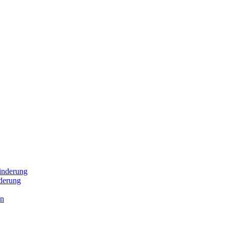
inderung
derung
en