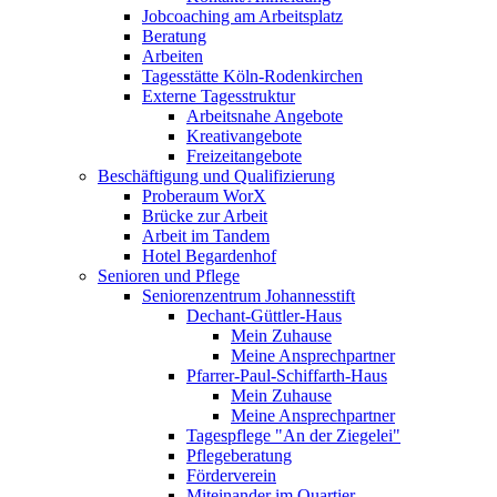
Jobcoaching am Arbeitsplatz
Beratung
Arbeiten
Tagesstätte Köln-Rodenkirchen
Externe Tagesstruktur
Arbeitsnahe Angebote
Kreativangebote
Freizeitangebote
Beschäftigung und Qualifizierung
Proberaum WorX
Brücke zur Arbeit
Arbeit im Tandem
Hotel Begardenhof
Senioren und Pflege
Seniorenzentrum Johannesstift
Dechant-Güttler-Haus
Mein Zuhause
Meine Ansprechpartner
Pfarrer-Paul-Schiffarth-Haus
Mein Zuhause
Meine Ansprechpartner
Tagespflege "An der Ziegelei"
Pflegeberatung
Förderverein
Miteinander im Quartier