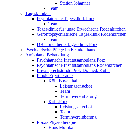
Station Johannes
Team
Tageskliniken
Psychiatrische Tagesklinik Porz
Team
Tagesklinik für junge Erwachsene Rodenkirchen
Gerontopsychiatrische Tagesklinik Rodenkirchen
Team
DBT-orientierte Tagesklinik Porz
Psychiatrische Pflege im Krankenhaus
Ambulante Behandlung
Psychiatrische Institutsambulanz Porz
Psychiatrische Institutsambulanz Rodenkirchen
Privatsprechstunde Prof. Dr. med. Kuhn
Praxis Ergotherapie
Köln Bayenthal
Leistungsangebot
Team
Terminvereinbarung
Köln-Porz
Leistungsangebot
Team
Terminvereinbarung
Praxis Physiotherapie
Haus Monika