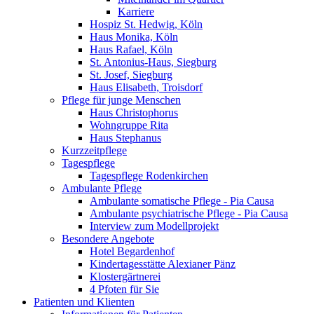
Karriere
Hospiz St. Hedwig, Köln
Haus Monika, Köln
Haus Rafael, Köln
St. Antonius-Haus, Siegburg
St. Josef, Siegburg
Haus Elisabeth, Troisdorf
Pflege für junge Menschen
Haus Christophorus
Wohngruppe Rita
Haus Stephanus
Kurzzeitpflege
Tagespflege
Tagespflege Rodenkirchen
Ambulante Pflege
Ambulante somatische Pflege - Pia Causa
Ambulante psychiatrische Pflege - Pia Causa
Interview zum Modellprojekt
Besondere Angebote
Hotel Begardenhof
Kindertagesstätte Alexianer Pänz
Klostergärtnerei
4 Pfoten für Sie
Patienten und Klienten