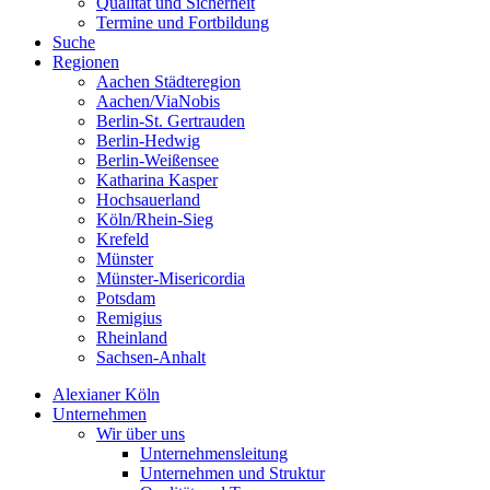
Qualität und Sicherheit
Termine und Fortbildung
Suche
Regionen
Aachen Städteregion
Aachen/ViaNobis
Berlin-St. Gertrauden
Berlin-Hedwig
Berlin-Weißensee
Katharina Kasper
Hochsauerland
Köln/Rhein-Sieg
Krefeld
Münster
Münster-Misericordia
Potsdam
Remigius
Rheinland
Sachsen-Anhalt
Alexianer Köln
Unternehmen
Wir über uns
Unternehmensleitung
Unternehmen und Struktur