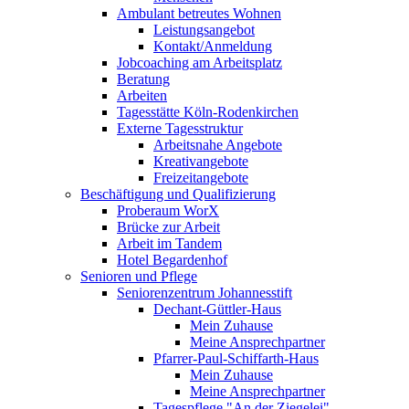
Ambulant betreutes Wohnen
Leistungsangebot
Kontakt/Anmeldung
Jobcoaching am Arbeitsplatz
Beratung
Arbeiten
Tagesstätte Köln-Rodenkirchen
Externe Tagesstruktur
Arbeitsnahe Angebote
Kreativangebote
Freizeitangebote
Beschäftigung und Qualifizierung
Proberaum WorX
Brücke zur Arbeit
Arbeit im Tandem
Hotel Begardenhof
Senioren und Pflege
Seniorenzentrum Johannesstift
Dechant-Güttler-Haus
Mein Zuhause
Meine Ansprechpartner
Pfarrer-Paul-Schiffarth-Haus
Mein Zuhause
Meine Ansprechpartner
Tagespflege "An der Ziegelei"