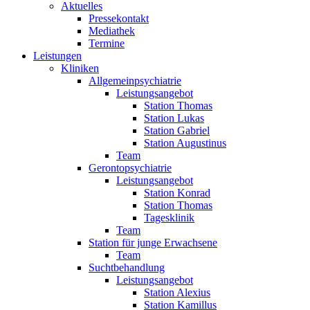
Aktuelles
Pressekontakt
Mediathek
Termine
Leistungen
Kliniken
Allgemeinpsychiatrie
Leistungsangebot
Station Thomas
Station Lukas
Station Gabriel
Station Augustinus
Team
Gerontopsychiatrie
Leistungsangebot
Station Konrad
Station Thomas
Tagesklinik
Team
Station für junge Erwachsene
Team
Suchtbehandlung
Leistungsangebot
Station Alexius
Station Kamillus