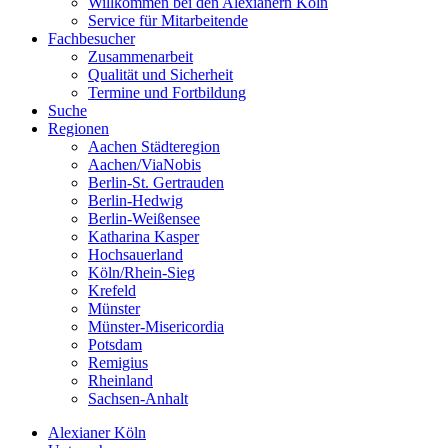
Willkommen bei den Alexianern Köln
Service für Mitarbeitende
Fachbesucher
Zusammenarbeit
Qualität und Sicherheit
Termine und Fortbildung
Suche
Regionen
Aachen Städteregion
Aachen/ViaNobis
Berlin-St. Gertrauden
Berlin-Hedwig
Berlin-Weißensee
Katharina Kasper
Hochsauerland
Köln/Rhein-Sieg
Krefeld
Münster
Münster-Misericordia
Potsdam
Remigius
Rheinland
Sachsen-Anhalt
Alexianer Köln