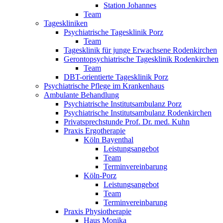
Station Johannes
Team
Tageskliniken
Psychiatrische Tagesklinik Porz
Team
Tagesklinik für junge Erwachsene Rodenkirchen
Gerontopsychiatrische Tagesklinik Rodenkirchen
Team
DBT-orientierte Tagesklinik Porz
Psychiatrische Pflege im Krankenhaus
Ambulante Behandlung
Psychiatrische Institutsambulanz Porz
Psychiatrische Institutsambulanz Rodenkirchen
Privatsprechstunde Prof. Dr. med. Kuhn
Praxis Ergotherapie
Köln Bayenthal
Leistungsangebot
Team
Terminvereinbarung
Köln-Porz
Leistungsangebot
Team
Terminvereinbarung
Praxis Physiotherapie
Haus Monika