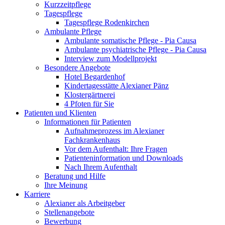
Kurzzeitpflege
Tagespflege
Tagespflege Rodenkirchen
Ambulante Pflege
Ambulante somatische Pflege - Pia Causa
Ambulante psychiatrische Pflege - Pia Causa
Interview zum Modellprojekt
Besondere Angebote
Hotel Begardenhof
Kindertagesstätte Alexianer Pänz
Klostergärtnerei
4 Pfoten für Sie
Patienten und Klienten
Informationen für Patienten
Aufnahmeprozess im Alexianer
Fachkrankenhaus
Vor dem Aufenthalt: Ihre Fragen
Patienteninformation und Downloads
Nach Ihrem Aufenthalt
Beratung und Hilfe
Ihre Meinung
Karriere
Alexianer als Arbeitgeber
Stellenangebote
Bewerbung