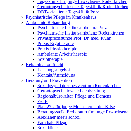
Tagesklinik für junge Erwachsene Rodenkirchen
Gerontopsychiatrische Tagesklinik Rodenkirchen
DBT-orientierte Tagesklinik Porz
Psychiatrische Pflege im Krankenhaus
Ambulante Behandlung
Psychiatrische Institutsambulanz Porz
Psychiatrische Institutsambulanz Rodenkirchen
Privatsprechstunde Prof. Dr. med. Kuhn
Praxis Ergotherapie
Praxis Physiotherapie
Ambulante Arbeitstherapie
Soziotherapie
Rehabilitation Sucht
Leistungsangebot
Kontakt/Anmeldung
Beratung und Prävention
Sozialpsychiatrisches Zentrum Rodenkirchen
Gerontopsychiatrische Fachberatung
Regionalbüro Alter, Pflege und Demenz
ZenE
Plan 27 - für junge Menschen in der Krise
Beratungsstelle Proberaum für junge Erwachsene
Alexianer meets school
Familiale Pflege
Sozialdienst