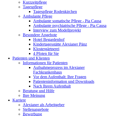
Kurzzeitpflege
Tagespflege
Tagespflege Rodenkirchen
Ambulante Pflege
Ambulante somatische Pflege - Pia Causa
Ambulante psychiatrische Pflege - Pia Causa
Interview zum Modellprojekt
Besondere Angebote
Hotel Begardenhof
Kindertagesstätte Alexianer Pänz
Klostergärtnerei
4 Pfoten für Sie
Patienten und Klienten
Informationen für Patienten
Aufnahmeprozess im Alexianer
Fachkrankenhaus
Vor dem Aufenthalt: Ihre Fragen
Patienteninformation und Downloads
Nach Ihrem Aufenthalt
Beratung und Hilfe
Ihre Meinung
Karriere
Alexianer als Arbeitgeber
Stellenangebote
Bewerbung