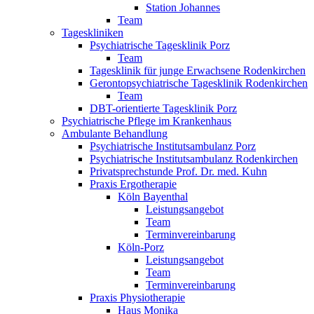
Station Johannes
Team
Tageskliniken
Psychiatrische Tagesklinik Porz
Team
Tagesklinik für junge Erwachsene Rodenkirchen
Gerontopsychiatrische Tagesklinik Rodenkirchen
Team
DBT-orientierte Tagesklinik Porz
Psychiatrische Pflege im Krankenhaus
Ambulante Behandlung
Psychiatrische Institutsambulanz Porz
Psychiatrische Institutsambulanz Rodenkirchen
Privatsprechstunde Prof. Dr. med. Kuhn
Praxis Ergotherapie
Köln Bayenthal
Leistungsangebot
Team
Terminvereinbarung
Köln-Porz
Leistungsangebot
Team
Terminvereinbarung
Praxis Physiotherapie
Haus Monika