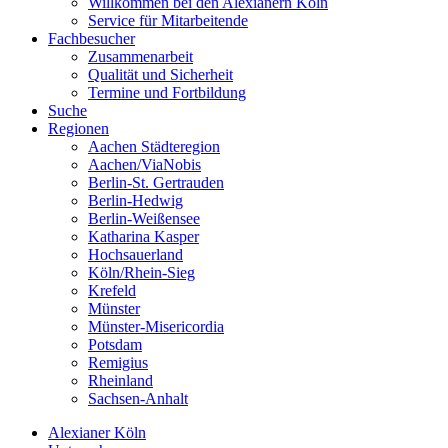
Willkommen bei den Alexianern Köln
Service für Mitarbeitende
Fachbesucher
Zusammenarbeit
Qualität und Sicherheit
Termine und Fortbildung
Suche
Regionen
Aachen Städteregion
Aachen/ViaNobis
Berlin-St. Gertrauden
Berlin-Hedwig
Berlin-Weißensee
Katharina Kasper
Hochsauerland
Köln/Rhein-Sieg
Krefeld
Münster
Münster-Misericordia
Potsdam
Remigius
Rheinland
Sachsen-Anhalt
Alexianer Köln