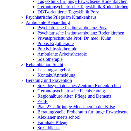
Tagesklinik für junge Erwachsene Rodenkirchen
Gerontopsychiatrische Tagesklinik Rodenkirchen
DBT-orientierte Tagesklinik Porz
Psychiatrische Pflege im Krankenhaus
Ambulante Behandlung
Psychiatrische Institutsambulanz Porz
Psychiatrische Institutsambulanz Rodenkirchen
Privatsprechstunde Prof. Dr. med. Kuhn
Praxis Ergotherapie
Praxis Physiotherapie
Ambulante Arbeitstherapie
Soziotherapie
Rehabilitation Sucht
Leistungsangebot
Kontakt/Anmeldung
Beratung und Prävention
Sozialpsychiatrisches Zentrum Rodenkirchen
Gerontopsychiatrische Fachberatung
Regionalbüro Alter, Pflege und Demenz
ZenE
Plan 27 - für junge Menschen in der Krise
Beratungsstelle Proberaum für junge Erwachsene
Alexianer meets school
Familiale Pflege
Sozialdienst