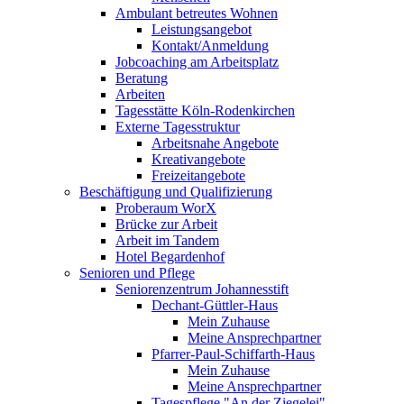
Ambulant betreutes Wohnen
Leistungsangebot
Kontakt/Anmeldung
Jobcoaching am Arbeitsplatz
Beratung
Arbeiten
Tagesstätte Köln-Rodenkirchen
Externe Tagesstruktur
Arbeitsnahe Angebote
Kreativangebote
Freizeitangebote
Beschäftigung und Qualifizierung
Proberaum WorX
Brücke zur Arbeit
Arbeit im Tandem
Hotel Begardenhof
Senioren und Pflege
Seniorenzentrum Johannesstift
Dechant-Güttler-Haus
Mein Zuhause
Meine Ansprechpartner
Pfarrer-Paul-Schiffarth-Haus
Mein Zuhause
Meine Ansprechpartner
Tagespflege "An der Ziegelei"