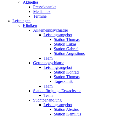
Aktuelles
Pressekontakt
Mediathek
Termine
Leistungen
Kliniken
Allgemeinpsychiatrie
Leistungsangebot
Station Thomas
Station Lukas
Station Gabriel
Station Augustinus
Team
Gerontopsychiatrie
Leistungsangebot
Station Konrad
Station Thomas
Tagesklinik
Team
Station für junge Erwachsene
Team
Suchtbehandlung
Leistungsangebot
Station Alexius
Station Kamillus