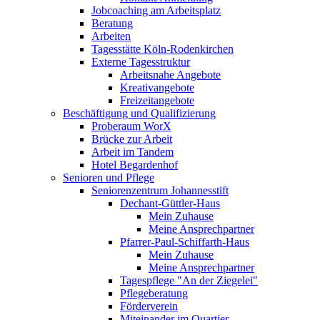
Jobcoaching am Arbeitsplatz
Beratung
Arbeiten
Tagesstätte Köln-Rodenkirchen
Externe Tagesstruktur
Arbeitsnahe Angebote
Kreativangebote
Freizeitangebote
Beschäftigung und Qualifizierung
Proberaum WorX
Brücke zur Arbeit
Arbeit im Tandem
Hotel Begardenhof
Senioren und Pflege
Seniorenzentrum Johannesstift
Dechant-Güttler-Haus
Mein Zuhause
Meine Ansprechpartner
Pfarrer-Paul-Schiffarth-Haus
Mein Zuhause
Meine Ansprechpartner
Tagespflege "An der Ziegelei"
Pflegeberatung
Förderverein
Miteinander im Quartier