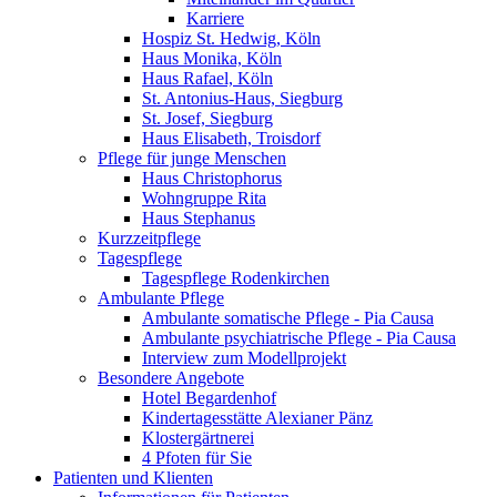
Karriere
Hospiz St. Hedwig, Köln
Haus Monika, Köln
Haus Rafael, Köln
St. Antonius-Haus, Siegburg
St. Josef, Siegburg
Haus Elisabeth, Troisdorf
Pflege für junge Menschen
Haus Christophorus
Wohngruppe Rita
Haus Stephanus
Kurzzeitpflege
Tagespflege
Tagespflege Rodenkirchen
Ambulante Pflege
Ambulante somatische Pflege - Pia Causa
Ambulante psychiatrische Pflege - Pia Causa
Interview zum Modellprojekt
Besondere Angebote
Hotel Begardenhof
Kindertagesstätte Alexianer Pänz
Klostergärtnerei
4 Pfoten für Sie
Patienten und Klienten