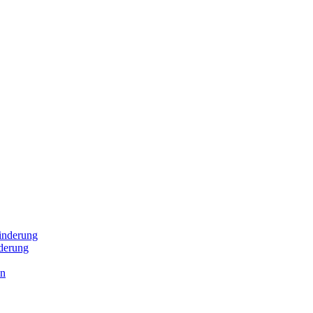
inderung
derung
en