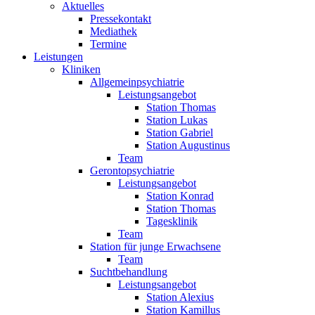
Aktuelles
Pressekontakt
Mediathek
Termine
Leistungen
Kliniken
Allgemeinpsychiatrie
Leistungsangebot
Station Thomas
Station Lukas
Station Gabriel
Station Augustinus
Team
Gerontopsychiatrie
Leistungsangebot
Station Konrad
Station Thomas
Tagesklinik
Team
Station für junge Erwachsene
Team
Suchtbehandlung
Leistungsangebot
Station Alexius
Station Kamillus