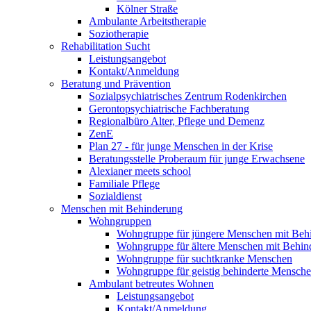
Kölner Straße
Ambulante Arbeitstherapie
Soziotherapie
Rehabilitation Sucht
Leistungsangebot
Kontakt/Anmeldung
Beratung und Prävention
Sozialpsychiatrisches Zentrum Rodenkirchen
Gerontopsychiatrische Fachberatung
Regionalbüro Alter, Pflege und Demenz
ZenE
Plan 27 - für junge Menschen in der Krise
Beratungsstelle Proberaum für junge Erwachsene
Alexianer meets school
Familiale Pflege
Sozialdienst
Menschen mit Behinderung
Wohngruppen
Wohngruppe für jüngere Menschen mit Beh
Wohngruppe für ältere Menschen mit Behin
Wohngruppe für suchtkranke Menschen
Wohngruppe für geistig behinderte Mensch
Ambulant betreutes Wohnen
Leistungsangebot
Kontakt/Anmeldung