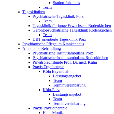
Station Johannes
Team
Tageskliniken
Psychiatrische Tagesklinik Porz
Team
Tagesklinik für junge Erwachsene Rodenkirchen
Gerontopsychiatrische Tagesklinik Rodenkirchen
Team
DBT-orientierte Tagesklinik Porz
Psychiatrische Pflege im Krankenhaus
Ambulante Behandlung
Psychiatrische Institutsambulanz Porz
Psychiatrische Institutsambulanz Rodenkirchen
Privatsprechstunde Prof. Dr. med. Kuhn
Praxis Ergotherapie
Köln Bayenthal
Leistungsangebot
Team
Terminvereinbarung
Köln-Porz
Leistungsangebot
Team
Terminvereinbarung
Praxis Physiotherapie
Haus Monika