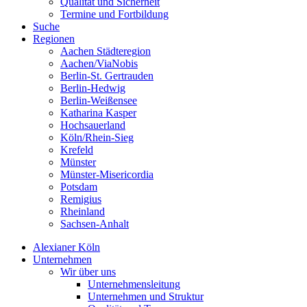
Qualität und Sicherheit
Termine und Fortbildung
Suche
Regionen
Aachen Städteregion
Aachen/ViaNobis
Berlin-St. Gertrauden
Berlin-Hedwig
Berlin-Weißensee
Katharina Kasper
Hochsauerland
Köln/Rhein-Sieg
Krefeld
Münster
Münster-Misericordia
Potsdam
Remigius
Rheinland
Sachsen-Anhalt
Alexianer Köln
Unternehmen
Wir über uns
Unternehmensleitung
Unternehmen und Struktur